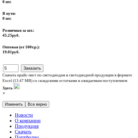
0 шт.
В пути:
0 шт.
Розничная за шт.:
45.25руб.
Оптовая (от 100т.р.):
19.01руб.
Скачать прайс-лист по светодиодам и светодиодной продукции в формате
Excel (13.47 MB) со складскими остатками и ожидаемым поступлением
Здесь
×
Изменить
Все верно
Новости
О компании
Продукция
Скачать
Портфолио