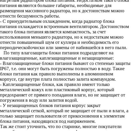
нагретым радиатором блока питания. Недостатком такого блока
питания являются большие габариты, необходимые для
размещения массивного радиатора, но к достоинствам можно
отнести бесшумность работы.
- С принудительным охлаждением, когда радиатор блока
питания охлаждается встроенным вентилятором. Достоинством
такого блока питания является компактность, за счет
использования меньшего радиатора, но к недостаткам можно
отнести повышенный шум от куллера и необходимость его
периодическойочиски или замены от набившейся в него пыли.
По типу влагозащиты блоки питания подразделяют на
влагозащищенные, каплезащищенные и незащищенные:
- Влагозащищенные блоки питания бывают со степенью защиты
IP67, т.е. они могут быть погружены полностью в воду. Такие
блоки питания как правило выполнены в алюминиевом
корпусе, где внутри плата полностью залита компаундом.
- Каплезащищенные блоки, как правило имеют только
металлический кожух или пластиковый корпус, который
предохраняет от прямого попадания влаги, но не защищает от
погружения в воду или залития водой.
- У незащищенных блоков питания корпус закрыт
металлической сеткой, который не защищает от пыли и влаги, а
только защищает пользователя от прикосновения к элементам
блока питания, находящихся под напряжением.
Так же стоит уточнить, что по старинке, многие покупатели