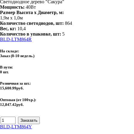
Светодиодное дерево "Сакура"
Мощность:
40Вт
Размер Высота х Диаметр, м:
1,9м х 1,0м
Количество светодиодов, шт:
864
Вес, кг:
10,4
Количество в упаковке, шт:
5
BLD-LTM864R
На складе:
Заказ
(8-10 недель.)
В пути:
0 шт.
Розничная за шт.:
15,600.99руб.
Оптовая (от 100т.р.):
12,847.42руб.
BLD-LTM864Y