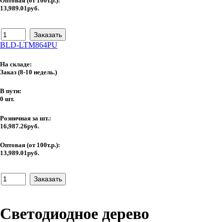
Оптовая (от 100т.р.):
13,989.01руб.
BLD-LTM864PU
На складе:
Заказ
(8-10 недель.)
В пути:
0 шт.
Розничная за шт.:
16,987.26руб.
Оптовая (от 100т.р.):
13,989.01руб.
Светодиодное дерево