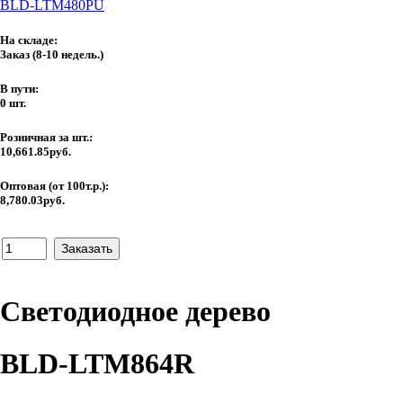
BLD-LTM480PU
На складе:
Заказ
(8-10 недель.)
В пути:
0 шт.
Розничная за шт.:
10,661.85руб.
Оптовая (от 100т.р.):
8,780.03руб.
Светодиодное дерево
BLD-LTM864R