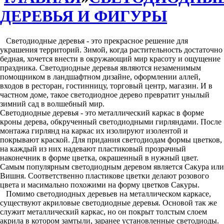
ДЕРЕВЬЯ И ФИГУРЫ
Светодиодные деревья - это прекрасное решение для
украшения территорий. Зимой, когда растительность достаточно
бедная, хочется внести в окружающий мир красоту и ощущение
праздника. Светодиодные деревья являются незаменимым
помощником в ландшафтном дизайне, оформлении аллей,
входов в ресторан, гостинницу, торговый центр, магазин. И в
частном доме, такое светодиодное дерево превратит унылый
зимний сад в волшебный мир.
Светодиодные деревья - это металлический каркас в форме
кроны дерева, обкрученный светодиодными гирляндами. После
монтажа гирлянд на каркас их изолируют изолентой и
покрывают краской. Для придания светодиодам формы цветков,
на каждый из них надевают пластиковый прозрачный
наконечник в форме цветка, окрашенный в нужный цвет.
Самым популярным светодиодным деревом является Сакура или
Вишня. Соответственно пластикове цветки делают розового
цвета и масимально похожими на форму цветков Сакуры.
Помимо светодиодных деревьев на металлическом каркасе,
существуют акриловые светодиодные деревья. Основой так же
служит металлический каркас, но он покрыт толстым слоем
акрила в котором замтыли, заранее установленные светодиоды.