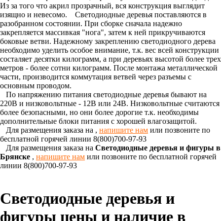
Из за того что акрил прозрачный, вся конструкция выглядит
изящно и невесомо. Светодиодные деревья поставляются в
разобранном состоянии. При сборке сначала надежно
закрепляется массивкая "нога", затем к ней прикручиваются
боковые ветви. Надежному закреплению светодиодного дерева
необходимо уделить особое внимание, т.к. вес всей конструкции
состаляет десятки килограмм, а при деревьях высотой более трех
метров - более сотни килограмм. После монтажа металлической
части, производится коммутация ветвей через разъемы с
основным проводом.
По напряжению питания светодиодные деревья бывают на
220В и низковольтные - 12В или 24В. Низковольтные считаются
более безопасными, но они более дорогие т.к. необходимы
дополнительные блоки питания с хорошей влагозащитой.
Для размещения заказа на
,
напишите нам
или позвоните по
бесплатной горячей линии 8(800)700-97-93
Для размещения заказа на
Светодиодные деревья и фигуры в
Брянске
,
напишите нам
или позвоните по бесплатной горячей
линии 8(800)700-97-93
Светодиодные деревья и
фигуры цены и наличие в