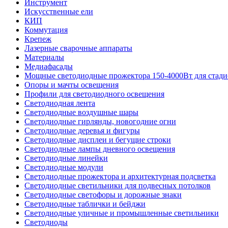
Инструмент
Искусственные ели
КИП
Коммутация
Крепеж
Лазерные сварочные аппараты
Материалы
Медиафасады
Мощные светодиодные прожектора 150-4000Вт для стади
Опоры и мачты освещения
Профили для светодиодного освещения
Светодиодная лента
Светодиодные воздушные шары
Светодиодные гирлянды, новогодние огни
Светодиодные деревья и фигуры
Светодиодные дисплеи и бегущие строки
Светодиодные лампы дневного освещения
Светодиодные линейки
Светодиодные модули
Светодиодные прожектора и архитектурная подсветка
Светодиодные светильники для подвесных потолков
Светодиодные светофоры и дорожные знаки
Светодиодные таблички и бейджи
Светодиодные уличные и промышленные светильники
Светодиоды