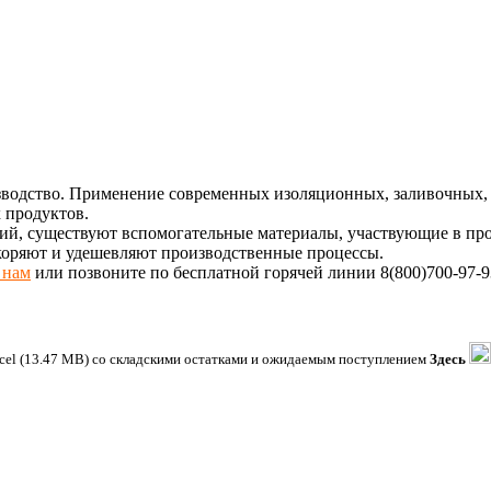
одство. Применение современных изоляционных, заливочных, с
 продуктов.
й, существуют вспомогательные материалы, участвующие в проц
коряют и удешевляют производственные процессы.
 нам
или позвоните по бесплатной горячей линии 8(800)700-97-9
xcel (13.47 MB) со складскими остатками и ожидаемым поступлением
Здесь