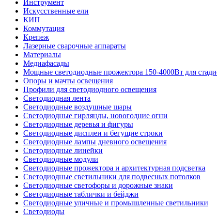
Инструмент
Искусственные ели
КИП
Коммутация
Крепеж
Лазерные сварочные аппараты
Материалы
Медиафасады
Мощные светодиодные прожектора 150-4000Вт для стади
Опоры и мачты освещения
Профили для светодиодного освещения
Светодиодная лента
Светодиодные воздушные шары
Светодиодные гирлянды, новогодние огни
Светодиодные деревья и фигуры
Светодиодные дисплеи и бегущие строки
Светодиодные лампы дневного освещения
Светодиодные линейки
Светодиодные модули
Светодиодные прожектора и архитектурная подсветка
Светодиодные светильники для подвесных потолков
Светодиодные светофоры и дорожные знаки
Светодиодные таблички и бейджи
Светодиодные уличные и промышленные светильники
Светодиоды