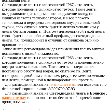
попадания влаги.
Светодиодные ленты с влагозащитой IP67 - это ленты,
которые помещены в силиконовую трубку. Такие ленты
выдерживают кратковременное погружение вводу, но
силикон является теплоизолятором, и из-за плохого
теплоотвода и перегрева светодиодов внутри силиконовй
трубки, срок службы ленты будет заментно меньше чем у
ленты без влагозащиты. Поэтому альтернативой такой ленты
снова будет поликарбонатный профиль для светодиодной
ленты, т.к. поликарбонат в отличии от силикона отлично
проводит тепло.
Такие ленты рекомендованы для применения только внутри
помещения с низкой влажностью;
Светодиодные ленты с влагозащитой IP68 - это ленты,
которые помещены в силиконовую трубку и дополнительно
внутри залиты силиконом. Такие ленты выдерживают
постоянную работу под водой, но опять же т.к. лента
изолирована двойным силиконом, ресурс ее заметно меньше
чем ленты, помещенной в поликарбонатный профиль.
Для размещения заказа на
,
напишите нам
или позвоните по
бесплатной горячей линии 8(800)700-97-93
Для размещения заказа на
Светодиодная лента в Брянске
,
напишите нам
или позвоните по бесплатной горячей линии
8(800)700-97-93