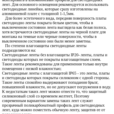
лент. Для основного освещения рекомендуется использовать
светодиодные линейки, которые сразу изготовлены на
алюминиевой плате с толщиной 1-1,5мм.
Для более эстетичного вида, передняя поверхность платы
светодиодно ленты покрыта белым цветом, чтобы в
выключенном состоянии лента выглядела как белая полоса,
хотя встречаются светодиодные ленты на черной плате для
монтажа на темные или черные поверхности, чтобы в
выключенном состоянии они были менее заметны.
По степени влагозащиты светодиодные ленты
подразделяются на:
Светодиодные ленты без влагозащиты IP20- ленты, платы и
светодиоды которых не покрыты влагозащитным слоем.
Такие ленты рекомендованы для применения только внутри
помещения с низкой влажностью;
Светодиодные ленты с влагозащитой IP65 - это ленты, платы
и светодиоды которых покрыты силиконом с одной стороны.
Такие ленты спокойно выдерживают попадания брызг,
повышенной влажности, но не допускают погружения в воду.
К недостаткам таких лент можно отнести то, что защитный
силиконовый слой со временем желтеет, Поэтому
современным вариантом замены таких лент служит
прозрачный поликарбонатный профиль для светодиодных
лент, куда можно поместить обычную ленту, защитив ее от